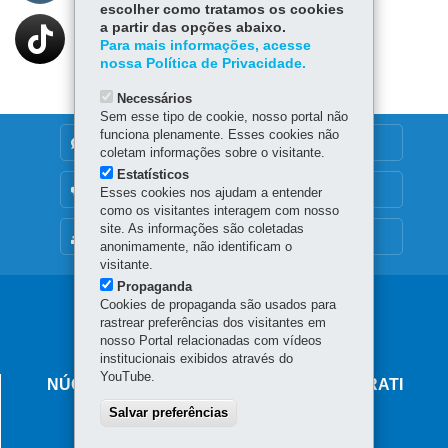
escolher como tratamos os cookies
a partir das opções abaixo.
Para mais informações, acesse
nossa Política de Privacidade.
Necessários
Sem esse tipo de cookie, nosso portal não
funciona plenamente. Esses cookies não
DENUNCIE CORRUPÇÃO
coletam informações sobre o visitante.
Estatísticos
OUVIDORIA
Esses cookies nos ajudam a entender
como os visitantes interagem com nosso
site. As informações são coletadas
MAPA DO SITE
anonimamente, não identificam o
visitante.
Propaganda
Navegação
Cookies de propaganda são usados para
rastrear preferências dos visitantes em
principal
nosso Portal relacionadas com vídeos
institucionais exibidos através do
YouTube.
NÚCLEO REGIONAL DE EDUCAÇÃO DE IRATI
Salvar preferências
Rua Coronel Emilio Gomes, 111 - Centro
84500-054
-
Irati
-
PR
MAPA