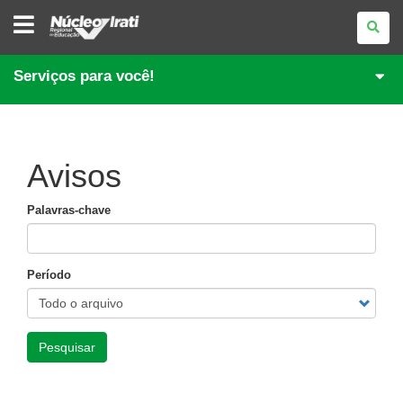
NÚCLEO
REGIONAL
DE
EDUCAÇÃO
DE
Serviços para você!
IRATI
Avisos
Palavras-chave
Período
Pesquisar