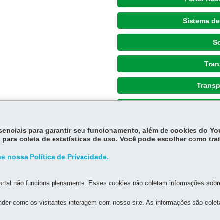
Sistema de
So
Tran
Transp
Transp
Veículos - Controle de
essenciais para garantir seu funcionamento, além de cookies do Y
 para coleta de estatísticas de uso. Você pode escolher como tra
e nossa Política de Privacidade.
rtal não funciona plenamente. Esses cookies não coletam informações sobre 
der como os visitantes interagem com nosso site. As informações são cole
MAPA D