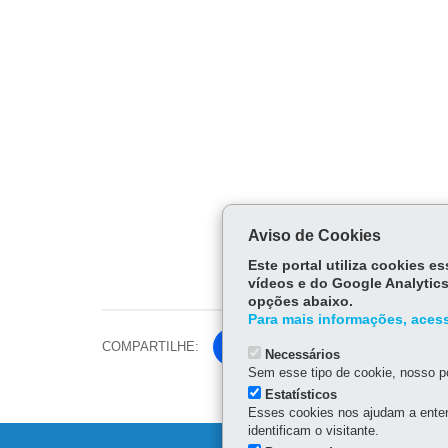
Aviso de Cookies
Este portal utiliza cookies 
vídeos e do Google Analytics
opções abaixo.
Para mais informações, acess
COMPARTILHE:
Fa
Necessários
ce
Sem esse tipo de cookie, nosso po
Tw
bo
Estatísticos
itt
Esses cookies nos ajudam a enten
ok
identificam o visitante.
er