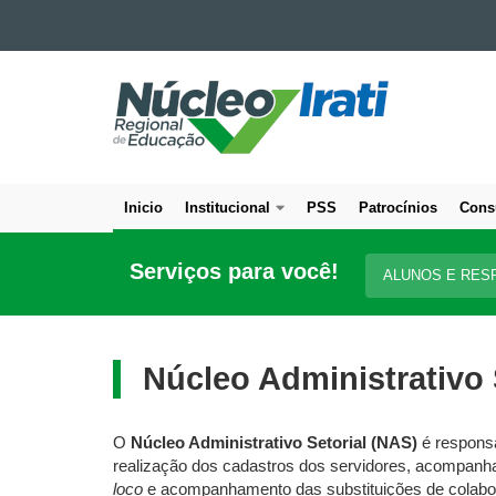
Ir para o conteúdo
NÚCLEO
Ir para a navegação
Ir para a busca
REGIONAL
Mapa do site
DE
EDUCAÇÃO
DE
Inicio
Institucional
PSS
Patrocínios
Cons
IRATI
Navegação
principal
Serviços para você!
ALUNOS E RES
Núcleo Administrativo 
O
Núcleo Administrativo Setorial (NAS)
é responsá
realização dos cadastros dos servidores, acompanha
loco
e acompanhamento das substituições de colabo