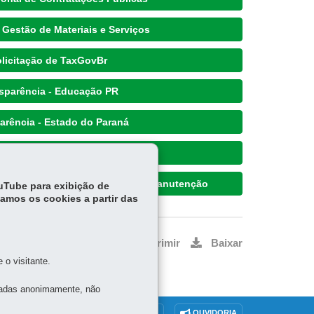
 Gestão de Materiais e Serviços
licitação de TaxGovBr
sparência - Educação PR
arência - Estado do Paraná
arência - Governo Federal
 abastecimento e solicitação de manutenção
ouTube para exibição de
tamos os cookies a partir das
Voltar
Início
Imprimir
Baixar
o visitante.
tadas anonimamente, não
O SITE
DENUNCIE CORRUPÇÃO
OUVIDORIA