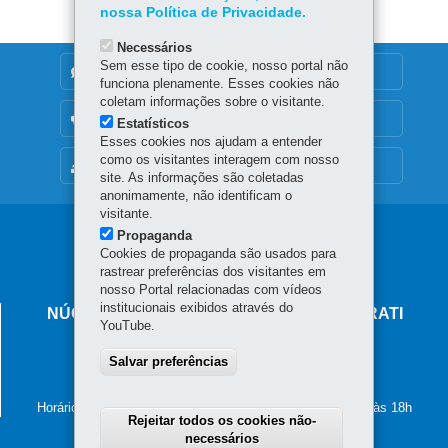
nossa Política de Privacidade.
Necessários
Sem esse tipo de cookie, nosso portal não
DENUNCIE CORRUPÇÃO
funciona plenamente. Esses cookies não
coletam informações sobre o visitante.
OUVIDORIA
Estatísticos
Esses cookies nos ajudam a entender
como os visitantes interagem com nosso
MAPA DO SITE
site. As informações são coletadas
anonimamente, não identificam o
visitante.
Navegação
Propaganda
Cookies de propaganda são usados para
principal
rastrear preferências dos visitantes em
nosso Portal relacionadas com vídeos
institucionais exibidos através do
NÚCLEO REGIONAL DE EDUCAÇÃO DE IRATI
YouTube.
Rua Coronel Emilio Gomes, 111 - Centro
Salvar preferências
84500-054
-
Irati
-
PR
MAPA
(42) 3421-2200
Horário de atendimento: de segunda a sexta-feira, das 8h às 18h
Rejeitar todos os cookies não-
necessários