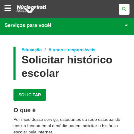
NÚCLEO
REGIONAL
DE
EDUCAÇÃO
DE
Serviços para você!
IRATI
Educação
Alunos e responsáveis
Solicitar histórico
escolar
SOLICITAR
O que é
Por meio desse serviço, estudantes da rede estadual de
ensino fundamental e médio podem solicitar o histórico
escolar pela internet.