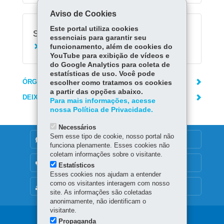
Aviso de Cookies
Este portal utiliza cookies
Serviços Relacionados:
essenciais para garantir seu
funcionamento, além de cookies do
Consultar boletim escolar
YouTube para exibição de vídeos e
do Google Analytics para coleta de
estatísticas de uso. Você pode
ÓRGÃO RESPONSÁVEL
escolher como tratamos os cookies
a partir das opções abaixo.
DEIXE SUA OPINIÃO
Para mais informações, acesse
nossa Política de Privacidade.
Necessários
Sem esse tipo de cookie, nosso portal não
DENUNCIE CORRUPÇÃO
funciona plenamente. Esses cookies não
coletam informações sobre o visitante.
OUVIDORIA
Estatísticos
Esses cookies nos ajudam a entender
como os visitantes interagem com nosso
MAPA DO SITE
site. As informações são coletadas
anonimamente, não identificam o
visitante.
Navegação
Propaganda