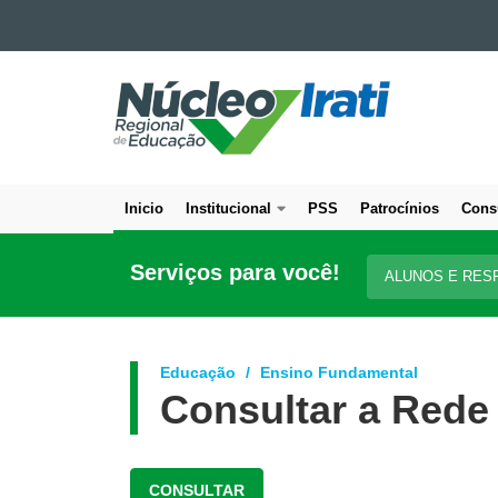
Ir para o conteúdo
NÚCLEO
Ir para a navegação
Ir para a busca
REGIONAL
Mapa do site
DE
EDUCAÇÃO
DE
Inicio
Institucional
PSS
Patrocínios
Cons
IRATI
Navegação
principal
Serviços para você!
ALUNOS E RES
Educação
Ensino Fundamental
Consultar a Rede
CONSULTAR