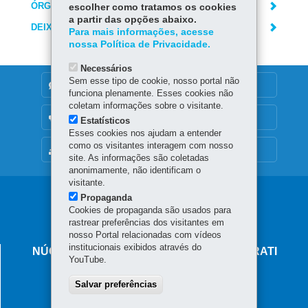
ÓRGÃO RESPONSÁVEL
escolher como tratamos os cookies
a partir das opções abaixo.
DEIXE SUA OPINIÃO
Para mais informações, acesse
nossa Política de Privacidade.
Necessários
Sem esse tipo de cookie, nosso portal não
DENUNCIE CORRUPÇÃO
funciona plenamente. Esses cookies não
coletam informações sobre o visitante.
OUVIDORIA
Estatísticos
Esses cookies nos ajudam a entender
como os visitantes interagem com nosso
MAPA DO SITE
site. As informações são coletadas
anonimamente, não identificam o
visitante.
Navegação
Propaganda
Cookies de propaganda são usados para
principal
rastrear preferências dos visitantes em
nosso Portal relacionadas com vídeos
institucionais exibidos através do
NÚCLEO REGIONAL DE EDUCAÇÃO DE IRATI
YouTube.
Rua Coronel Emilio Gomes, 111 - Centro
Salvar preferências
84500-054
-
Irati
-
PR
MAPA
(42) 3421-2200