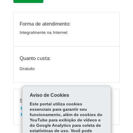
Forma de atendimento:
Integralmente na Internet
Quanto custa:
Gratuito
Aviso de Cookies
Serviços Relacionados:
Este portal utiliza cookies
Acessar o Aula Paraná
essenciais para garantir seu
funcionamento, além de cookies do
Acessar Escola Digital
YouTube para exibição de vídeos e
do Google Analytics para coleta de
estatísticas de uso. Você pode