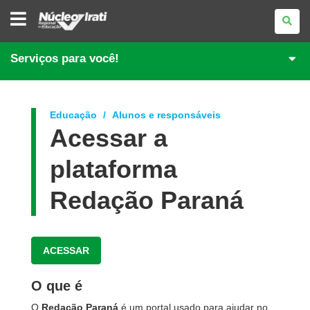
NÚCLEO
REGIONAL
DE
EDUCAÇÃO
DE
Serviços para você!
IRATI
Educação
Alunos e responsáveis
Acessar a
plataforma
Redação Paraná
ACESSAR
O que é
O
Redação Paraná
é um portal usado para ajudar no