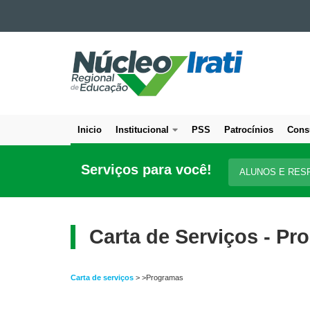
Ir para o conteúdo
NÚCLEO
Ir para a navegação
Ir para a busca
REGIONAL
Mapa do site
DE
EDUCAÇÃO
DE
Inicio
Institucional
PSS
Patrocínios
Cons
IRATI
Navegação
principal
Serviços para você!
ALUNOS E RES
Carta de Serviços - P
Carta de serviços
> >Programas