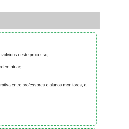
envolvidos neste processo;
odem atuar;
rativa entre professores e alunos monitores, a